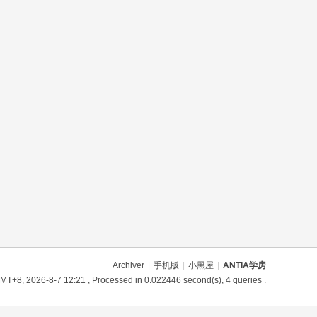
Archiver
|
手机版
|
小黑屋
|
ANTIA学房
MT+8, 2026-8-7 12:21
, Processed in 0.022446 second(s), 4 queries .