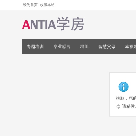
设为首页
收藏本站
专题培训
毕业感言
群组
智慧父母
幸福
抱歉，您
请稍候..