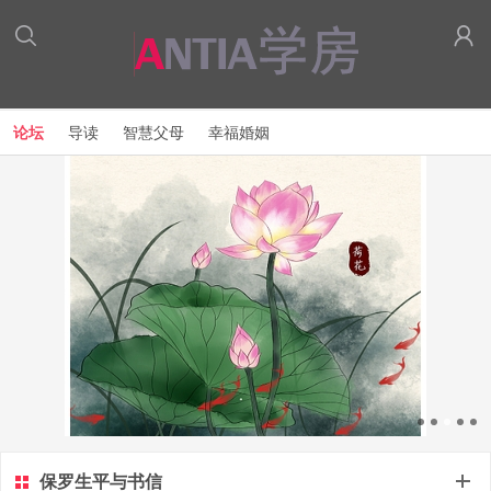
论坛
导读
智慧父母
幸福婚姻
保罗生平与书信