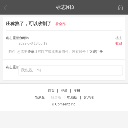
标志图3
庄稼熟了，可以收割了
看全部
点击重新加载
admin
楼主
2022-5-3 13:05:19
收藏
附件:
您需要
登录
才可以下载或查看附件。没有账号？
立即注册
点击重新加载
首页
|
登录
|
注册
简易版
|
触屏版
|
电脑版
|
客户端
© Comsenz Inc.